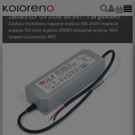
Zasilacz GLP 12V 200W 16A IP67 - 5 lat gwarancji
Zasilacz modułowy: napięcie wejścia: 100-240V | napięcie
wyjścia: 12V | moc wyjścia: 200W | natężenie wyjścia: 16A |
stopień szczelności: IP67