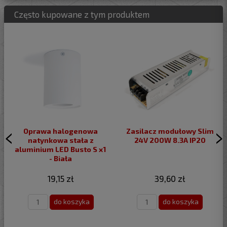
Często kupowane z tym produktem
Oprawa halogenowa
Zasilacz modułowy Slim
natynkowa stała z
24V 200W 8.3A IP20
aluminium LED Busto S x1
- Biała
19,15 zł
39,60 zł
do koszyka
do koszyka