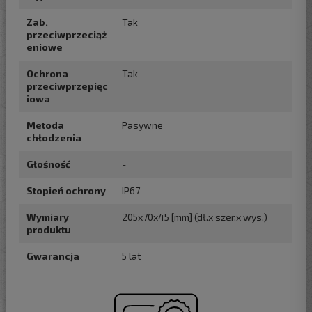
Zab.
Tak
przeciwprzeciąż
eniowe
Ochrona
Tak
przeciwprzepięc
iowa
Metoda
Pasywne
chłodzenia
Głośność
-
Stopień ochrony
IP67
Wymiary
205x70x45 [mm] (dł.x szer.x wys.)
produktu
Gwarancja
5 lat