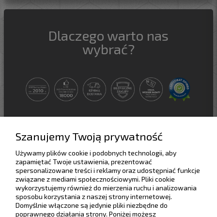
Dlaczego warto nas
wybrać?
Szanujemy Twoją prywatność
Używamy plików cookie i podobnych technologii, aby
Pomoc
zapamiętać Twoje ustawienia, prezentować
spersonalizowane treści i reklamy oraz udostępniać funkcje
związane z mediami społecznościowymi. Pliki cookie
Dostawa
wykorzystujemy również do mierzenia ruchu i analizowania
sposobu korzystania z naszej strony internetowej.
Domyślnie włączone są jedynie pliki niezbędne do
Moje konto
poprawnego działania strony. Poniżej możesz