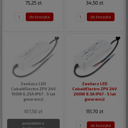
75,25 zł
34,50 zł
do koszyka
do koszyka
Zasilacz LED
Zasilacz LED
CobaltElectro ZPV 24V
CobaltElectro ZPV 24V
150W 6.25A IP67 - 5 lat
200W 8.3A IP67 - 5 lat
gwarancji
gwarancji
107,50 zł
151,70 zł
powiadom o
do koszyka