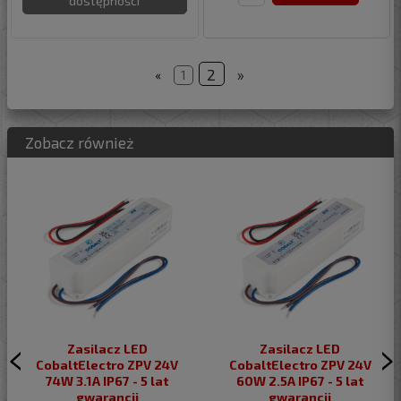
dostępności
2
»
«
1
Zobacz również
Zasilacz LED
Zasilacz LED
CobaltElectro ZPV 24V
CobaltElectro ZPV 24V
74W 3.1A IP67 - 5 lat
60W 2.5A IP67 - 5 lat
gwarancji
gwarancji