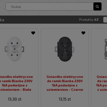
/
ka
Bianka
żarówki LED
oprawy oświetleniowe
naświetlacze LED
panele LED
Kinkiety LED
lampy LED
Lampy szynowe
Latarki LED
ka
Produkty:
43
iazdko elektryczne
Gniazdko elektryczne
Gniaz
o ramki Bianka 230V
do ramki Bianka 230V
do ra
16A podwójne z
16A podwójne z
16A po
ziemieniem – Białe
uziemieniem – Czarne
z uzi
13,30 zł
13,15 zł