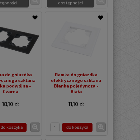
tępności
dostępności
a do gniazdka
Ramka do gniazdka
nego szklana
elektrycznego szklana
ka podwójna -
Bianka pojedyncza -
Czarna
Biała
18,10 zł
11,10 zł
do koszyka
do koszyka