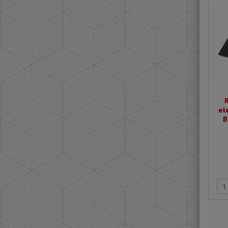
ele
B