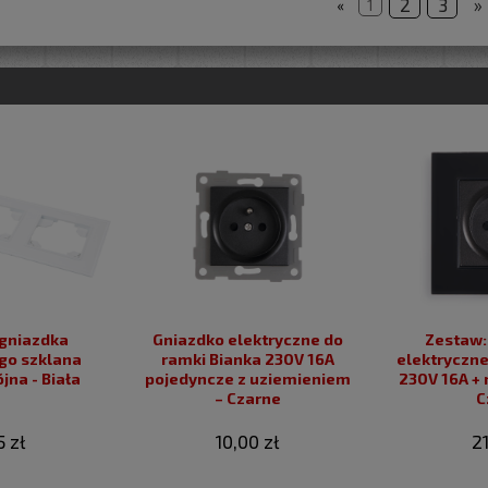
2
3
»
«
1
gniazdka
Gniazdko elektryczne do
Zestaw: 1x Gniazdk
lana
ramki Bianka 230V 16A
elektryczne
jna - Biała
pojedyncze z uziemieniem
230V 16A + 
– Czarne
C
5 zł
10,00 zł
21