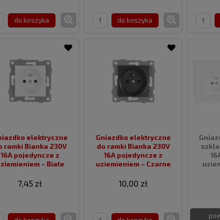
do koszyka
do koszyka
iazdko elektryczne
Gniazdko elektryczne
Gniaz
o ramki Bianka 230V
do ramki Bianka 230V
szkla
16A pojedyncze z
16A pojedyncze z
16
ziemieniem – Białe
uziemieniem – Czarne
uzie
7,45 zł
10,00 zł
po
do koszyka
do koszyka