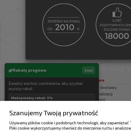
Rabaty progowe
Zwiń
Pomoc
Dostawa
Zwiększ wartość zamówienia, aby uzyskać
Regulamin
Koszty dostawy
wyższy rabat.
Polityka prywatności
Czas realizacji
Maksymalny rabat: 5%
zamówień
Ustawienia plików
cookies
Sposoby płatności
500,00 zł
1%
Szanujemy Twoją prywatność
Bezpieczeństwo
1000,00 zł
2%
Rabaty
Używamy plików cookie i podobnych technologii, aby zapamiętać 
Zużyty sprzęt
Pliki cookie wykorzystujemy również do mierzenia ruchu i analizo
1500,00 zł
3%