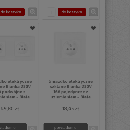
do koszyka
do koszyka
dko elektryczne
Gniazdko elektryczne
ne Bianka 230V
szklane Bianka 230V
A podwójne z
16A pojedyncze z
mieniem – Białe
uziemieniem – Białe
49,80 zł
18,45 zł
wiadom o
powiadom o