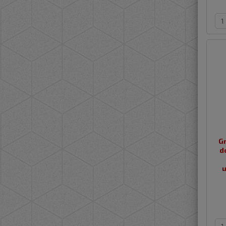
Gn
d
u