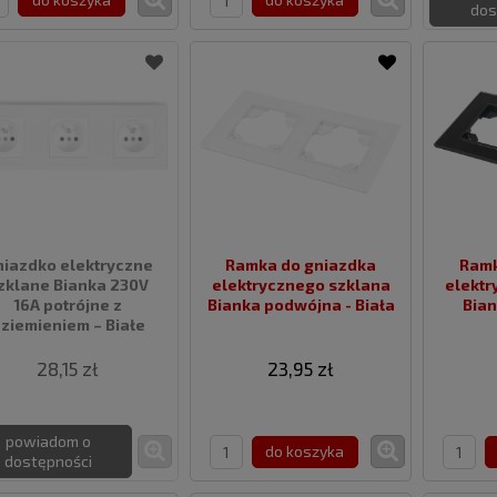
dos
iazdko elektryczne
Ramka do gniazdka
Ramk
zklane Bianka 230V
elektrycznego szklana
elektrycz
16A potrójne z
Bianka podwójna - Biała
Bian
ziemieniem – Białe
28,15 zł
23,95 zł
powiadom o
do koszyka
dostępności