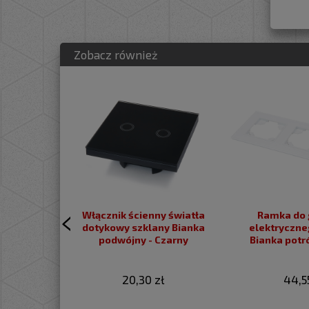
Zobacz również
Włącznik ścienny światła
Ramka do 
dotykowy szklany Bianka
elektrycznego szk
podwójny - Czarny
Bianka potró
20,30 zł
44,5