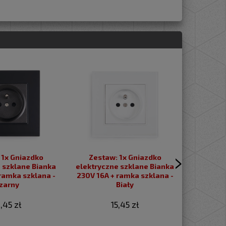
Ramk
o
Zestaw: 1x Gniazdko
elektrycz
 szklane Bianka
elektryczne szklane Bianka
Bianka p
ramka szklana -
230V 16A + ramka szklana -
zarny
Biały
,45 zł
15,45 zł