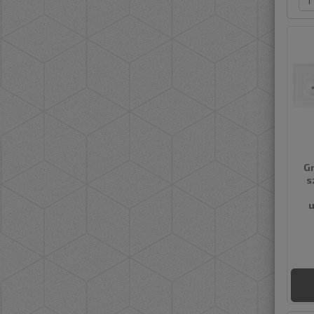
Gn
s
u