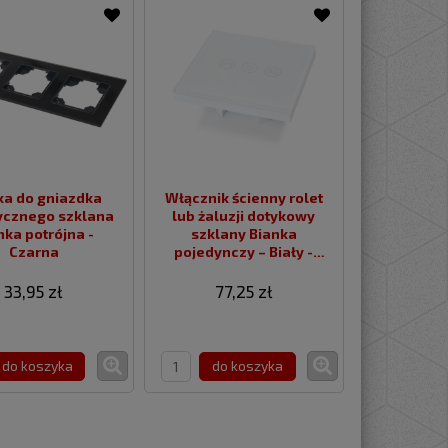
a do gniazdka
Włącznik ścienny rolet
nego szklana
lub żaluzji dotykowy
nka potrójna -
szklany Bianka
Czarna
pojedynczy – Biały -
WiFi
33,95 zł
77,25 zł
do koszyka
do koszyka