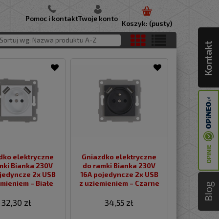
Pomoc i kontakt
Twoje konto
Koszyk:
(pusty)
Lustra podświetlane LED
oświetlenie przemysłowe
moduły LED
oświetlenie zewnętrzne
elektryka i akcesoria
Narzędzia do ogrodu i warsztatu
Sortuj wg:
Nazwa produktu A-Z
dko elektryczne
Gniazdko elektryczne
mki Bianka 230V
do ramki Bianka 230V
jedyncze 2x USB
16A pojedyncze 2x USB
emieniem – Białe
z uziemieniem – Czarne
Blog
32,30 zł
34,55 zł