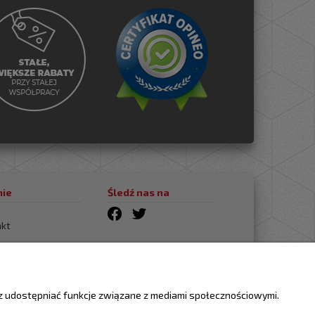
mie
Śledź nas na
s
akt
fikat Opineo.pl
az udostępniać funkcje związane z mediami społecznościowymi.