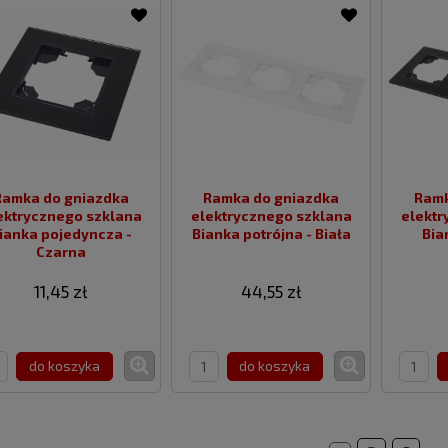
Ramka do gniazdka
Ramka do gniazdka
Ramk
ktrycznego szklana
elektrycznego szklana
elektrycz
ianka pojedyncza -
Bianka potrójna - Biała
Bia
Czarna
11,45 zł
44,55 zł
do koszyka
do koszyka