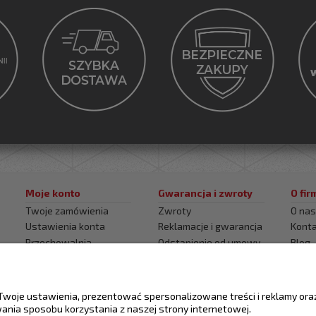
Moje konto
Gwarancja i zwroty
O fir
Twoje zamówienia
Zwroty
O na
Ustawienia konta
Reklamacje i gwarancja
Kont
Przechowalnia
Odstąpienie od umowy
Blog
Certy
Twoje ustawienia, prezentować spersonalizowane treści i reklamy or
wania sposobu korzystania z naszej strony internetowej.