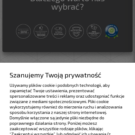
wybrać?
Szanujemy Twoją prywatność
Pomoc
Używamy plików cookie i podobnych technologii, aby
zapamiętać Twoje ustawienia, prezentować
Dostawa
spersonalizowane treści i reklamy oraz udostępniać funkcje
związane z mediami społecznościowymi. Pliki cookie
Moje konto
wykorzystujemy również do mierzenia ruchu i analizowania
sposobu korzystania z naszej strony internetowej.
Domyślnie włączone są jedynie pliki niezbędne do
Gwarancja i zwroty
poprawnego działania strony. Poniżej możesz
Rabaty progowe
Zwiń
zaakceptować wszystkie rodzaje plików, klikając
“Zaakceptuj wszystkie”, lub odmówić ich używania (z