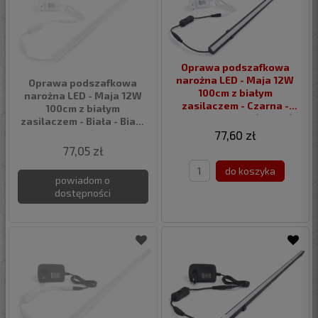
Oprawa podszafkowa
narożna LED - Maja 12W
Oprawa podszafkowa
100cm z białym
narożna LED - Maja 12W
zasilaczem - Czarna -
100cm z białym
Biały neutralny (4500K)
zasilaczem - Biała - Biały
neutralny (4500K)
77,60 zł
77,05 zł
do koszyka
powiadom o
dostępności