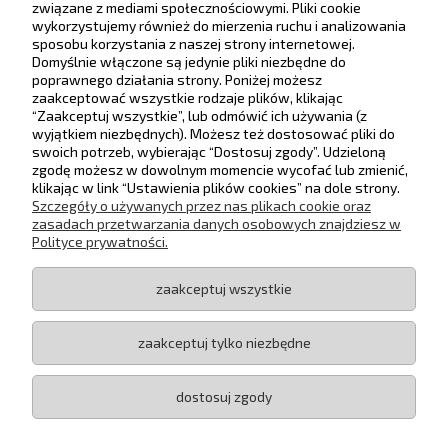
związane z mediami społecznościowymi. Pliki cookie
Dostawa
wykorzystujemy również do mierzenia ruchu i analizowania
sposobu korzystania z naszej strony internetowej.
Domyślnie włączone są jedynie pliki niezbędne do
Moje konto
poprawnego działania strony. Poniżej możesz
Rabaty progowe
Zwiń
zaakceptować wszystkie rodzaje plików, klikając
“Zaakceptuj wszystkie”, lub odmówić ich używania (z
Gwarancja i zwroty
wyjątkiem niezbędnych). Możesz też dostosować pliki do
Zwiększ wartość zamówienia, aby uzyskać
swoich potrzeb, wybierając “Dostosuj zgody”. Udzieloną
wyższy rabat.
zgodę możesz w dowolnym momencie wycofać lub zmienić,
O firmie
klikając w link “Ustawienia plików cookies” na dole strony.
Maksymalny rabat: 5%
Szczegóły o używanych przez nas plikach cookie oraz
500,00 zł
1%
Śledź nas na
zasadach przetwarzania danych osobowych znajdziesz w
Polityce prywatności.
1000,00 zł
2%
zaakceptuj wszystkie
1500,00 zł
3%
KOLORENO | ul. Krakowska 34/5, 32-051 Krzęcin | e-mail:
biuro@koloreno.pl
| tel.: 790514222 | NIP: PL5512456639 | REGON:
2000,00 zł
4%
121505404
zaakceptuj tylko niezbędne
Copyright 2014-2024
KOLORENO
®
3000,00 zł
5%
Zniżki w sklepie nie łączą się. Zastosowana
dostosuj zgody
Sklep internetowy
Shoper.pl
zostanie zawsze jedna, najbardziej korzystna.
pokaż pełną wersję strony