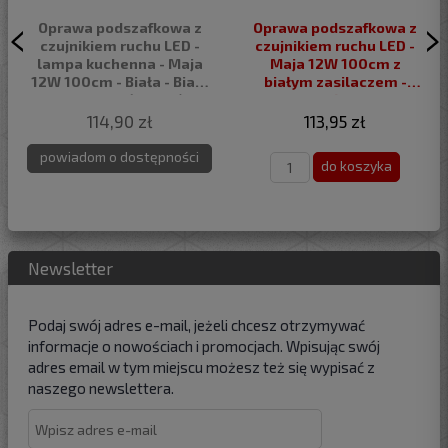
Oprawa podszafkowa z
Oprawa podszafkowa z
czujnikiem ruchu LED -
czujnikiem ruchu LED -
lampa kuchenna - Maja
Maja 12W 100cm z
12W 100cm - Biała - Biały
białym zasilaczem -
neutralny (4500K)
Czarna - Biały neutralny
(4500K)
114,90 zł
113,95 zł
powiadom o dostępności
do koszyka
Newsletter
Podaj swój adres e-mail, jeżeli chcesz otrzymywać
informacje o nowościach i promocjach. Wpisując swój
adres email w tym miejscu możesz też się wypisać z
naszego newslettera.