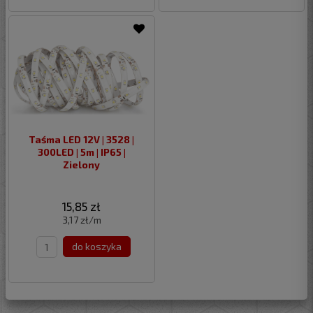
Taśma LED 12V | 3528 |
300LED | 5m | IP65 |
Zielony
15,85 zł
3,17 zł/m
do koszyka