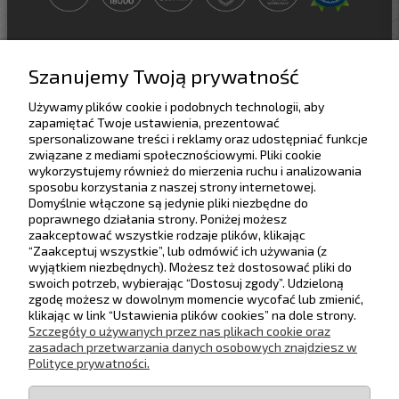
Szanujemy Twoją prywatność
Używamy plików cookie i podobnych technologii, aby
Pomoc
zapamiętać Twoje ustawienia, prezentować
spersonalizowane treści i reklamy oraz udostępniać funkcje
związane z mediami społecznościowymi. Pliki cookie
Dostawa
wykorzystujemy również do mierzenia ruchu i analizowania
sposobu korzystania z naszej strony internetowej.
Domyślnie włączone są jedynie pliki niezbędne do
Moje konto
poprawnego działania strony. Poniżej możesz
Rabaty progowe
Zwiń
zaakceptować wszystkie rodzaje plików, klikając
“Zaakceptuj wszystkie”, lub odmówić ich używania (z
Gwarancja i zwroty
wyjątkiem niezbędnych). Możesz też dostosować pliki do
Zwiększ wartość zamówienia, aby uzyskać
swoich potrzeb, wybierając “Dostosuj zgody”. Udzieloną
wyższy rabat.
zgodę możesz w dowolnym momencie wycofać lub zmienić,
O firmie
klikając w link “Ustawienia plików cookies” na dole strony.
Maksymalny rabat: 5%
Szczegóły o używanych przez nas plikach cookie oraz
500,00 zł
1%
Śledź nas na
zasadach przetwarzania danych osobowych znajdziesz w
Polityce prywatności.
1000,00 zł
2%