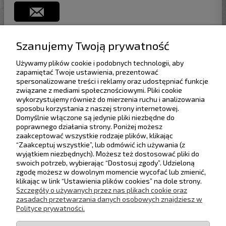
Szanujemy Twoją prywatność
Używamy plików cookie i podobnych technologii, aby
Pomoc
zapamiętać Twoje ustawienia, prezentować
spersonalizowane treści i reklamy oraz udostępniać funkcje
związane z mediami społecznościowymi. Pliki cookie
Dostawa
wykorzystujemy również do mierzenia ruchu i analizowania
sposobu korzystania z naszej strony internetowej.
Domyślnie włączone są jedynie pliki niezbędne do
Moje konto
poprawnego działania strony. Poniżej możesz
Rabaty progowe
Zwiń
zaakceptować wszystkie rodzaje plików, klikając
“Zaakceptuj wszystkie”, lub odmówić ich używania (z
Gwarancja i zwroty
wyjątkiem niezbędnych). Możesz też dostosować pliki do
Zwiększ wartość zamówienia, aby uzyskać
swoich potrzeb, wybierając “Dostosuj zgody”. Udzieloną
wyższy rabat.
zgodę możesz w dowolnym momencie wycofać lub zmienić,
O firmie
klikając w link “Ustawienia plików cookies” na dole strony.
Maksymalny rabat: 5%
Szczegóły o używanych przez nas plikach cookie oraz
500,00 zł
1%
Śledź nas na
zasadach przetwarzania danych osobowych znajdziesz w
Polityce prywatności.
1000,00 zł
2%