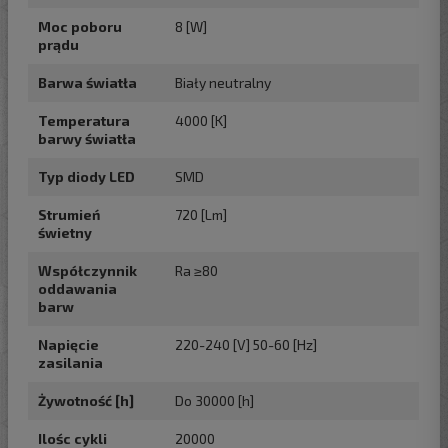
Moc poboru
8 [W]
prądu
Barwa światła
Biały neutralny
Temperatura
4000 [K]
barwy światła
Typ diody LED
SMD
Strumień
720 [Lm]
świetny
Współczynnik
Ra ≥80
oddawania
barw
Napięcie
220-240 [V] 50-60 [Hz]
zasilania
Żywotność [h]
Do 30000 [h]
Ilośc cykli
20000