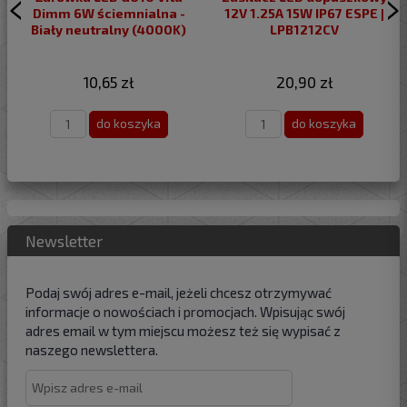
Dimm 6W ściemnialna -
12V 1.25A 15W IP67 ESPE |
Biały neutralny (4000K)
LPB1212CV
10,65 zł
20,90 zł
do koszyka
do koszyka
Newsletter
Podaj swój adres e-mail, jeżeli chcesz otrzymywać
informacje o nowościach i promocjach. Wpisując swój
adres email w tym miejscu możesz też się wypisać z
naszego newslettera.