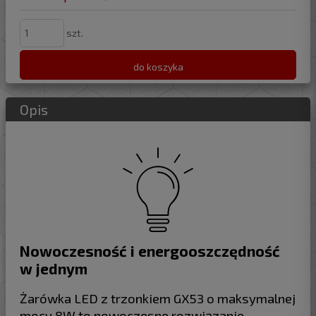
szt.
do koszyka
Opis
Nowoczesność i energooszczędność
w jednym
Żarówka LED z trzonkiem GX53 o maksymalnej
mocy 8W to nowoczesne rozwiązanie