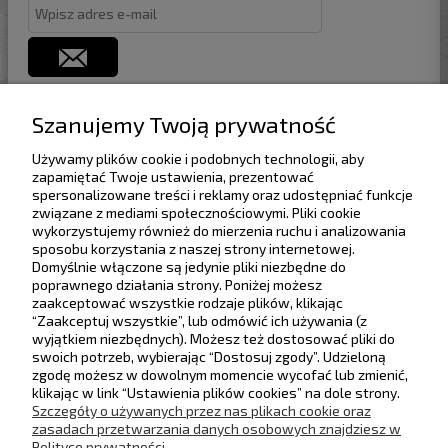
Szanujemy Twoją prywatność
Używamy plików cookie i podobnych technologii, aby
Pomoc
zapamiętać Twoje ustawienia, prezentować
spersonalizowane treści i reklamy oraz udostępniać funkcje
związane z mediami społecznościowymi. Pliki cookie
Dostawa
wykorzystujemy również do mierzenia ruchu i analizowania
sposobu korzystania z naszej strony internetowej.
Domyślnie włączone są jedynie pliki niezbędne do
Moje konto
poprawnego działania strony. Poniżej możesz
Rabaty progowe
Zwiń
zaakceptować wszystkie rodzaje plików, klikając
“Zaakceptuj wszystkie”, lub odmówić ich używania (z
Gwarancja i zwroty
wyjątkiem niezbędnych). Możesz też dostosować pliki do
Zwiększ wartość zamówienia, aby uzyskać
swoich potrzeb, wybierając “Dostosuj zgody”. Udzieloną
wyższy rabat.
zgodę możesz w dowolnym momencie wycofać lub zmienić,
O firmie
klikając w link “Ustawienia plików cookies” na dole strony.
Maksymalny rabat: 5%
Szczegóły o używanych przez nas plikach cookie oraz
500,00 zł
1%
zasadach przetwarzania danych osobowych znajdziesz w
Śledź nas na
Polityce prywatności.