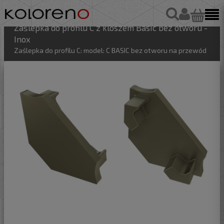
Zaślepka do profilu C z kloszem Basic bez otworu -
Inox
Zaślepka do profilu C: model: C BASIC bez otworu na przewód