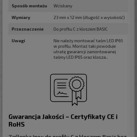
Sposób montażu
Wciskany
Wymiary
23 mm x 12 mm (długość x wysokość)
Przeznaczenie
Do profilu C z kloszem BASIC
Uwagi
Nie należy montować taśm LED IP65
w profilu. Montaż taki powoduje
utratę gwarancji zamontowanej
taśmy LED IP65 oraz klosza..
Gwarancja Jakości – Certyfikaty CE i
RoHS
Zaślepka Inox do profilu C z kloszem Basic bez