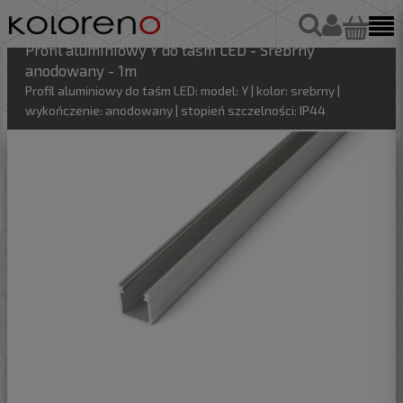
Profil aluminiowy Y do taśm LED - Srebrny
anodowany - 1m
Profil aluminiowy do taśm LED: model: Y | kolor: srebrny |
wykończenie: anodowany | stopień szczelności: IP44