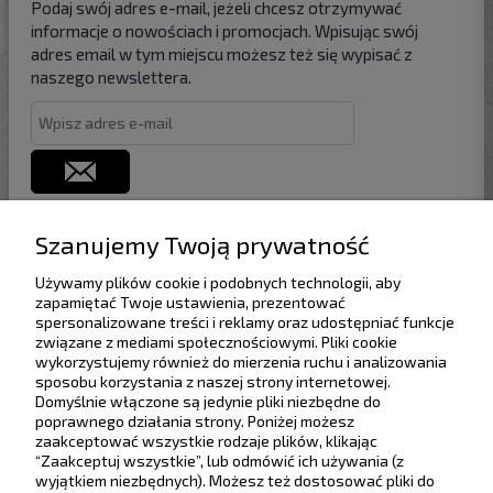
Podaj swój adres e-mail, jeżeli chcesz otrzymywać
informacje o nowościach i promocjach. Wpisując swój
adres email w tym miejscu możesz też się wypisać z
naszego newslettera.
Szanujemy Twoją prywatność
Używamy plików cookie i podobnych technologii, aby
Pomoc
zapamiętać Twoje ustawienia, prezentować
spersonalizowane treści i reklamy oraz udostępniać funkcje
związane z mediami społecznościowymi. Pliki cookie
Dostawa
wykorzystujemy również do mierzenia ruchu i analizowania
sposobu korzystania z naszej strony internetowej.
Domyślnie włączone są jedynie pliki niezbędne do
Moje konto
poprawnego działania strony. Poniżej możesz
Rabaty progowe
Zwiń
zaakceptować wszystkie rodzaje plików, klikając
“Zaakceptuj wszystkie”, lub odmówić ich używania (z
Gwarancja i zwroty
wyjątkiem niezbędnych). Możesz też dostosować pliki do
Zwiększ wartość zamówienia, aby uzyskać