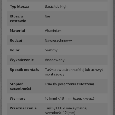
Typ klosza
Basic lub High
Klosz w
Nie
zestawie
Materiał
Aluminium
Rodzaj
Nawierzchniowy
Kolor
Srebrny
Wykończenie
Anodowany
Sposób montażu
Taśma dwustronna/klej lub uchwyt
montażowy
Stopień
IP44 (w połączeniu z kloszem)
szczelności
Wymiary
16 [mm] x 18 [mm] (szer. x wys.)
Przeznaczenie
Taśmy LED o maksymalnej
szerokości 12 [mm]