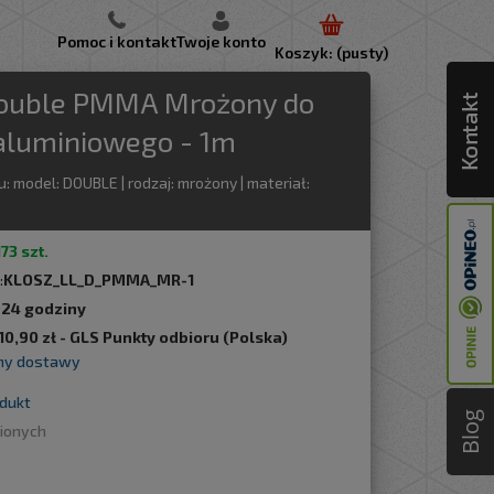
Pomoc i kontakt
Twoje konto
Koszyk:
(pusty)
Lustra podświetlane LED
oświetlenie przemysłowe
moduły LED
oświetlenie zewnętrzne
elektryka i akcesoria
Narzędzia do ogrodu i warsztatu
Double PMMA Mrożony do
 aluminiowego - 1m
u: model: DOUBLE | rodzaj: mrożony | materiał:
173 szt.
:
KLOSZ_LL_D_PMMA_MR-1
:
24 godziny
10,90 zł
- GLS Punkty odbioru
(Polska)
my dostawy
odukt
Blog
bionych