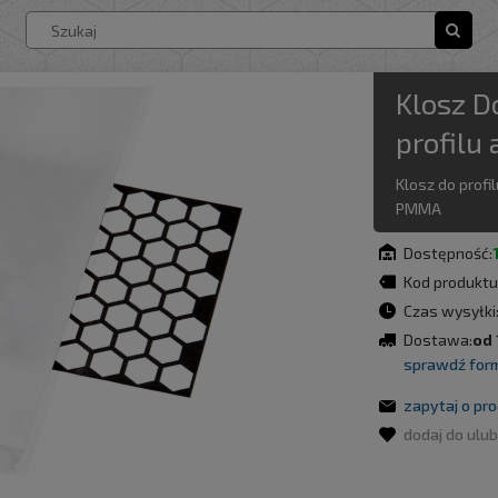
/
e
Double
żarówki LED
oprawy oświetleniowe
naświetlacze LED
panele LED
Kinkiety LED
lampy LED
Lampy szynowe
Latarki LED
Klosz 
profilu
Klosz do profil
PMMA
Dostępność:
Kod produktu
Czas wysyłki
Dostawa:
od 
sprawdź for
zapytaj o pr
dodaj do ulu