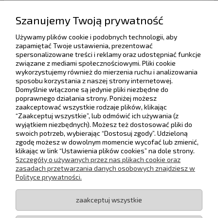
Szanujemy Twoją prywatność
Używamy plików cookie i podobnych technologii, aby
Pomoc
zapamiętać Twoje ustawienia, prezentować
spersonalizowane treści i reklamy oraz udostępniać funkcje
związane z mediami społecznościowymi. Pliki cookie
Dostawa
wykorzystujemy również do mierzenia ruchu i analizowania
sposobu korzystania z naszej strony internetowej.
Domyślnie włączone są jedynie pliki niezbędne do
Moje konto
poprawnego działania strony. Poniżej możesz
Rabaty progowe
Zwiń
zaakceptować wszystkie rodzaje plików, klikając
“Zaakceptuj wszystkie”, lub odmówić ich używania (z
Gwarancja i zwroty
wyjątkiem niezbędnych). Możesz też dostosować pliki do
Zwiększ wartość zamówienia, aby uzyskać
swoich potrzeb, wybierając “Dostosuj zgody”. Udzieloną
wyższy rabat.
zgodę możesz w dowolnym momencie wycofać lub zmienić,
O firmie
klikając w link “Ustawienia plików cookies” na dole strony.
Maksymalny rabat: 5%
Szczegóły o używanych przez nas plikach cookie oraz
500,00 zł
1%
Śledź nas na
zasadach przetwarzania danych osobowych znajdziesz w
Polityce prywatności.
1000,00 zł
2%
zaakceptuj wszystkie
1500,00 zł
3%
KOLORENO | ul. Krakowska 34/5, 32-051 Krzęcin | e-mail:
biuro@koloreno.pl
| tel.: 790514222 | NIP: PL5512456639 | REGON: