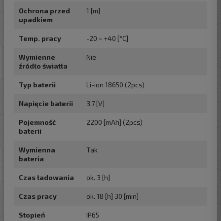
Ochrona przed
1 [m]
upadkiem
Temp. pracy
-20 ~ +40 [°C]
Wymienne
Nie
źródło światła
Typ baterii
Li-ion 18650 (2pcs)
Napięcie baterii
3.7 [V]
Pojemność
2200 [mAh] (2pcs)
baterii
Wymienna
Tak
bateria
Czas ładowania
ok. 3 [h]
Czas pracy
ok. 18 [h] 30 [min]
Stopień
IP65