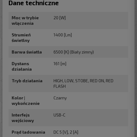
Dane techniczne
Moc w trybie
20 [W]
włączenia
Strumień
1400 [Lm]
świetlny
Barwa światła
6500 [K] (Biały zimny)
Dystans
161 [m]
działania
Tryb działania
HIGH, LOW, STOBE, RED ON, RED
FLASH
Kolor |
Czarny
wykończenie
Interfejs
USB-C
wejściowy
Prąd ładowania
DC 5 [V], 2 [A]