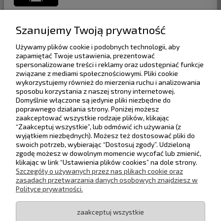
Szanujemy Twoją prywatność
Używamy plików cookie i podobnych technologii, aby
Pomoc
zapamiętać Twoje ustawienia, prezentować
spersonalizowane treści i reklamy oraz udostępniać funkcje
związane z mediami społecznościowymi. Pliki cookie
Dostawa
wykorzystujemy również do mierzenia ruchu i analizowania
sposobu korzystania z naszej strony internetowej.
Domyślnie włączone są jedynie pliki niezbędne do
Moje konto
poprawnego działania strony. Poniżej możesz
Rabaty progowe
Zwiń
zaakceptować wszystkie rodzaje plików, klikając
“Zaakceptuj wszystkie”, lub odmówić ich używania (z
Gwarancja i zwroty
wyjątkiem niezbędnych). Możesz też dostosować pliki do
Zwiększ wartość zamówienia, aby uzyskać
swoich potrzeb, wybierając “Dostosuj zgody”. Udzieloną
wyższy rabat.
zgodę możesz w dowolnym momencie wycofać lub zmienić,
O firmie
klikając w link “Ustawienia plików cookies” na dole strony.
Maksymalny rabat: 5%
Szczegóły o używanych przez nas plikach cookie oraz
500,00 zł
1%
Śledź nas na
zasadach przetwarzania danych osobowych znajdziesz w
Polityce prywatności.
1000,00 zł
2%
zaakceptuj wszystkie
1500,00 zł
3%
KOLORENO | ul. Krakowska 34/5, 32-051 Krzęcin | e-mail: