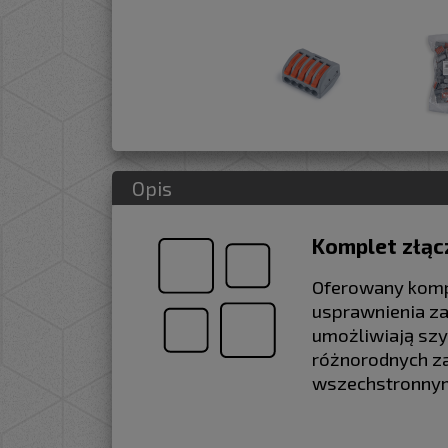
Opis
Komplet złąc
Oferowany kompl
usprawnienia zar
umożliwiają szy
różnorodnych za
wszechstronnym