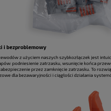
i i bezproblemowy
wodów z użyciem naszych szybkozłączek jest intuicyj
tapów: podniesienie zatrzasku, wsunięcie końca przew
zabezpieczenie przez zamknięcie zatrzasku. To rozwią
czowe dla bezawaryjności i ciągłości działania system