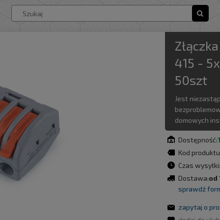
/
Zestawy
żarówki LED
oprawy oświetleniowe
naświetlacze LED
panele LED
Kinkiety LED
lampy LED
Lampy szynowe
Latarki LED
Złączk
415 - 5
50szt
Jest niezastą
bezproblemowe
domowych ins
Dostępność:
Kod produktu
Czas wysyłki
Dostawa:
od 
sprawdź for
zapytaj o pr
dodaj do ulu