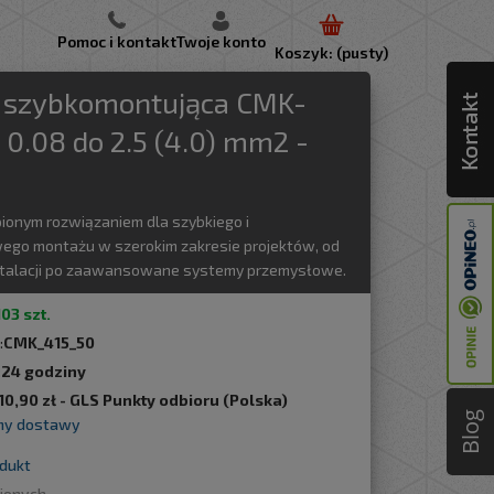
Pomoc i kontakt
Twoje konto
Koszyk:
(pusty)
Lustra podświetlane LED
oświetlenie przemysłowe
moduły LED
oświetlenie zewnętrzne
elektryka i akcesoria
Narzędzia do ogrodu i warsztatu
a szybkomontująca CMK-
x 0.08 do 2.5 (4.0) mm2 -
pionym rozwiązaniem dla szybkiego i
go montażu w szerokim zakresie projektów, od
talacji po zaawansowane systemy przemysłowe.
103 szt.
:
CMK_415_50
:
24 godziny
10,90 zł
- GLS Punkty odbioru
(Polska)
Blog
my dostawy
odukt
bionych