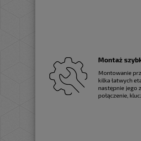
Montaż szybk
Montowanie prze
kilka łatwych e
następnie jego 
połączenie, klu