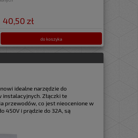
40,50 zł
do koszyka
anowi idealne narzędzie do
 instalacyjnych. Złączki te
nia przewodów, co jest nieocenione w
o 450V i prądzie do 32A, są