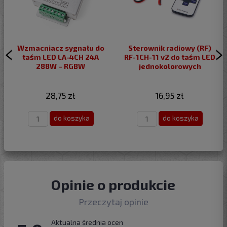
Wzmacniacz sygnału do
Sterownik radiowy (RF)
taśm LED LA-4CH 24A
RF-1CH-11 v2 do taśm LED
288W – RGBW
jednokolorowych
28,75 zł
16,95 zł
do koszyka
do koszyka