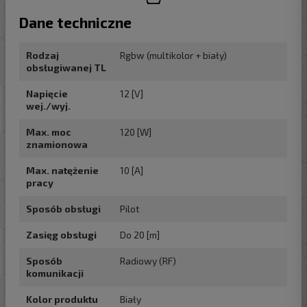
Dane techniczne
Rodzaj
Rgbw (multikolor + biały)
obsługiwanej TL
Napięcie
12 [V]
wej./wyj.
Max. moc
120 [W]
znamionowa
Max. natężenie
10 [A]
pracy
Sposób obsługi
Pilot
Zasięg obsługi
Do 20 [m]
Sposób
Radiowy (RF)
komunikacji
Kolor produktu
Biały