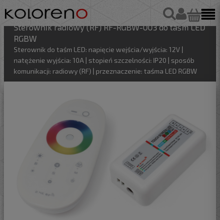
Sterownik radiowy (RF) RF-RGBW-003 do taśm LED
RGBW
Sterownik do taśm LED: napięcie wejścia/wyjścia: 12V |
natężenie wyjścia: 10A | stopień szczelności: IP20 | sposób
komunikacji: radiowy (RF) | przeznaczenie: taśma LED RGBW