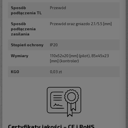
Sposób
Przewód
podłączenia TL
Sposób
Przewód oraz gniazdo 2.1/5.5 [mm]
podłączenia
zasilania
Stopień ochrony
IP20
Wymiary
110x52x20 [mm] (pilot), 85x45x23
[mm] (kontroler)
KGO
0,03 zł
Certyfikaty jakości – CE i RoHS