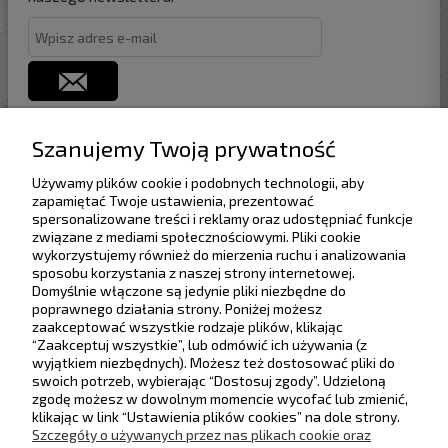
Szanujemy Twoją prywatność
Używamy plików cookie i podobnych technologii, aby
Pomoc
zapamiętać Twoje ustawienia, prezentować
spersonalizowane treści i reklamy oraz udostępniać funkcje
związane z mediami społecznościowymi. Pliki cookie
Dostawa
wykorzystujemy również do mierzenia ruchu i analizowania
sposobu korzystania z naszej strony internetowej.
Domyślnie włączone są jedynie pliki niezbędne do
Moje konto
poprawnego działania strony. Poniżej możesz
Rabaty progowe
Zwiń
zaakceptować wszystkie rodzaje plików, klikając
“Zaakceptuj wszystkie”, lub odmówić ich używania (z
Gwarancja i zwroty
wyjątkiem niezbędnych). Możesz też dostosować pliki do
Zwiększ wartość zamówienia, aby uzyskać
swoich potrzeb, wybierając “Dostosuj zgody”. Udzieloną
wyższy rabat.
zgodę możesz w dowolnym momencie wycofać lub zmienić,
O firmie
klikając w link “Ustawienia plików cookies” na dole strony.
Maksymalny rabat: 5%
Szczegóły o używanych przez nas plikach cookie oraz