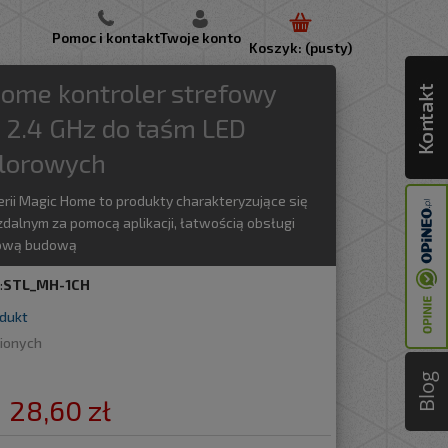
Pomoc i kontakt
Twoje konto
Koszyk:
(pusty)
Lustra podświetlane LED
oświetlenie przemysłowe
moduły LED
oświetlenie zewnętrzne
elektryka i akcesoria
Narzędzia do ogrodu i warsztatu
ome kontroler strefowy
2.4 GHz do taśm LED
olorowych
erii Magic Home to produkty charakteryzujące się
dalnym za pomocą aplikacji, łatwością obsługi
tową budową
:
STL_MH-1CH
odukt
bionych
Blog
28,60 zł