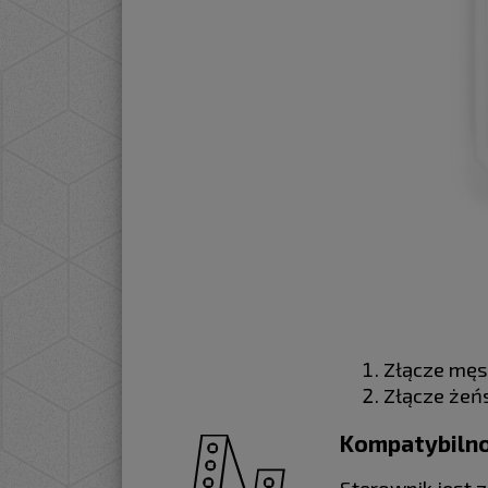
Złącze męsk
Złącze żeńs
Kompatybilno
Sterownik jest 