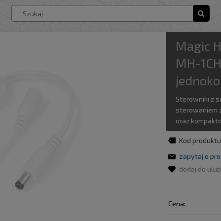
/
/
 (12-24V)
Jednokanałowe
Strefowe: Magic Home
żarówki LED
oprawy oświetleniowe
naświetlacze LED
panele LED
Kinkiety LED
lampy LED
Lampy szynowe
Latarki LED
Magic H
MH-1CH 
jednok
Sterowniki z s
sterowaniem z
oraz kompak
Kod produktu
zapytaj o pr
dodaj do ulu
Cena: