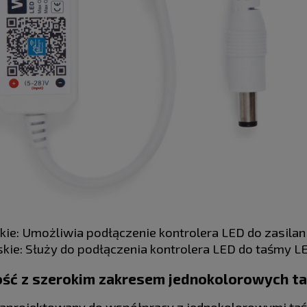
ie: Umożliwia podłączenie kontrolera LED do zasilan
kie: Służy do podłączenia kontrolera LED do taśmy L
ść z szerokim zakresem jednokolorowych t
zaprojektowany do współpracy z jednokolorowymi taś