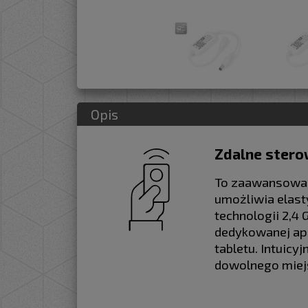
Opis
Zdalne stero
To zaawansowan
umożliwia elast
technologii 2,4
dedykowanej apl
tabletu. Intuicy
dowolnego miej