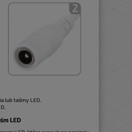
ia lub taśmy LED.
ED.
aśm LED
mami LED, które pracują na napięciu