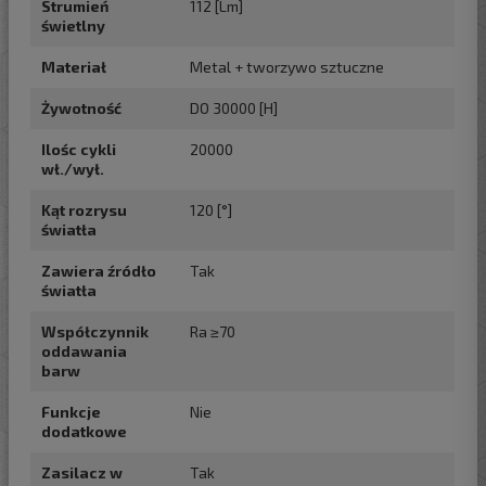
Strumień
112 [Lm]
świetlny
Materiał
Metal + tworzywo sztuczne
Żywotność
DO 30000 [H]
Ilośc cykli
20000
wł./wył.
Kąt rozrysu
120 [°]
światła
Zawiera źródło
Tak
światła
Współczynnik
Ra ≥70
oddawania
barw
Funkcje
Nie
dodatkowe
Zasilacz w
Tak