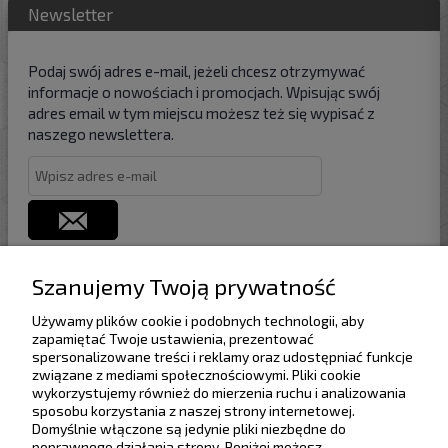
Newsletter
Podaj swój adres e-mail, jeżeli chcesz otrzymywać
informacje o nowościach i promocjach. Wpisując swój
adres email w tym miejscu możesz też się wypisać z
naszego newslettera.
Szanujemy Twoją prywatność
Używamy plików cookie i podobnych technologii, aby
Pomoc
zapamiętać Twoje ustawienia, prezentować
spersonalizowane treści i reklamy oraz udostępniać funkcje
związane z mediami społecznościowymi. Pliki cookie
Dostawa
wykorzystujemy również do mierzenia ruchu i analizowania
sposobu korzystania z naszej strony internetowej.
Domyślnie włączone są jedynie pliki niezbędne do
Moje konto
poprawnego działania strony. Poniżej możesz