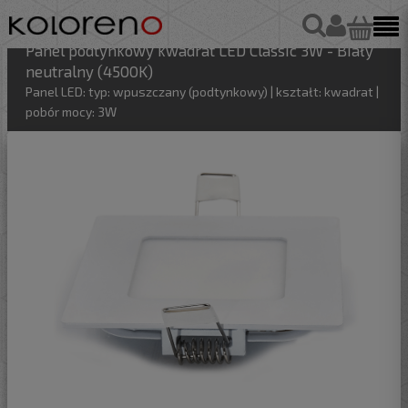
Panel podtynkowy kwadrat LED Classic 3W - Biały
neutralny (4500K)
Panel LED: typ: wpuszczany (podtynkowy) | kształt: kwadrat |
pobór mocy: 3W