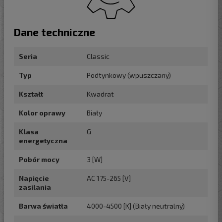
Dane techniczne
Seria
Classic
Typ
Podtynkowy (wpuszczany)
Kształt
Kwadrat
Kolor oprawy
Biały
Klasa
G
energetyczna
Pobór mocy
3 [W]
Napięcie
AC 175-265 [V]
zasilania
Barwa światła
4000-4500 [K] (Biały neutralny)