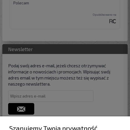
Newsletter
Podaj swój adres e-mail, jeżeli chcesz otrzymywać
informacje o nowościach i promocjach. Wpisując swój
adres email w tym miejscu możesz też się wypisać z
naszego newslettera.
Szanujemy Twoją prywatność