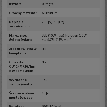
Kształt
Okrągła
Główny materiał
Aluminium
Napięcie
230 [V]~50 [Hz]
znamionowe
Maks. moc
LED (10W max), Halogen (50W
źródła światła
max),CFL (15W max)
Źródło światła w
Nie
komplecie
Gniazdo
Nie
GU10/MR16/Inn
e w komplecie
Wymienne
Tak
źródło światła
Średnica otworu
65 [mm]
montażowego
Wymiary
Ø93x30 [mm]