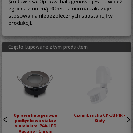
środowiska. Oprawa halogenowa jest również
zgodna z normą ROhS. Ta norma zakazuje
stosowania niebezpiecznych substancji w
produkcji.
Często kupowane z tym produktem
Oprawa halogenowa
Czujnik ruchu CP-3B PIR -
podtynkowa stała z
Biały
aluminium IP44 LED
Aquario - Chrom