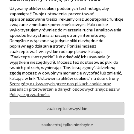
Używamy plików cookie i podobnych technologii, aby
Pomoc
zapamiętać Twoje ustawienia, prezentować
spersonalizowane treści i reklamy oraz udostępniać funkcje
związane z mediami społecznościowymi. Pliki cookie
Dostawa
wykorzystujemy również do mierzenia ruchu i analizowania
sposobu korzystania z naszej strony internetowej.
Domyślnie włączone są jedynie pliki niezbędne do
Moje konto
poprawnego działania strony. Poniżej możesz
Rabaty progowe
Zwiń
zaakceptować wszystkie rodzaje plików, klikając
“Zaakceptuj wszystkie”, lub odmówić ich używania (z
Gwarancja i zwroty
wyjątkiem niezbędnych). Możesz też dostosować pliki do
Zwiększ wartość zamówienia, aby uzyskać
swoich potrzeb, wybierając “Dostosuj zgody”. Udzieloną
wyższy rabat.
zgodę możesz w dowolnym momencie wycofać lub zmienić,
O firmie
klikając w link “Ustawienia plików cookies” na dole strony.
Maksymalny rabat: 5%
Szczegóły o używanych przez nas plikach cookie oraz
500,00 zł
1%
zasadach przetwarzania danych osobowych znajdziesz w
Śledź nas na
Polityce prywatności.
1000,00 zł
2%
zaakceptuj wszystkie
1500,00 zł
3%
KOLORENO | ul. Krakowska 34/5, 32-051 Krzęcin | e-mail:
biuro@koloreno.pl
| tel.: 790514222 | NIP: PL5512456639 | REGON:
2000,00 zł
4%
zaakceptuj tylko niezbędne
121505404
Copyright 2014-2024
KOLORENO
®
3000,00 zł
5%