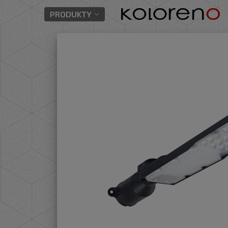
PRODUKTY
/
/
/
oświetlenie przemysłowe
Lampy uliczne
Pre
Konfigurator Make Your Light
taśmy LED
akcesoria do taśm LED
profile do taśm LED
zasilacze LED