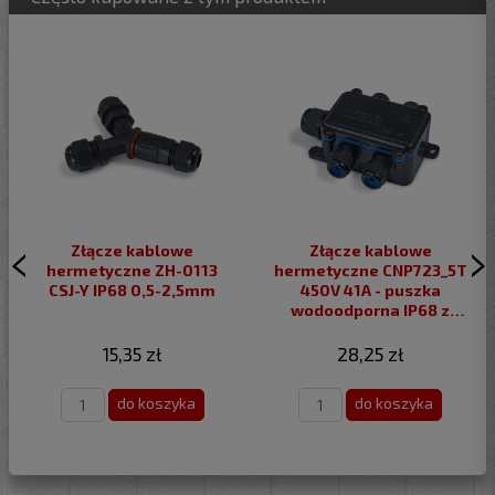
Złącze kablowe
Złącze kablowe
hermetyczne ZH-0113
hermetyczne CNP723_5T
CSJ-Y IP68 0,5-2,5mm
450V 41A - puszka
wodoodporna IP68 z
dławikami
15,35 zł
28,25 zł
do koszyka
do koszyka