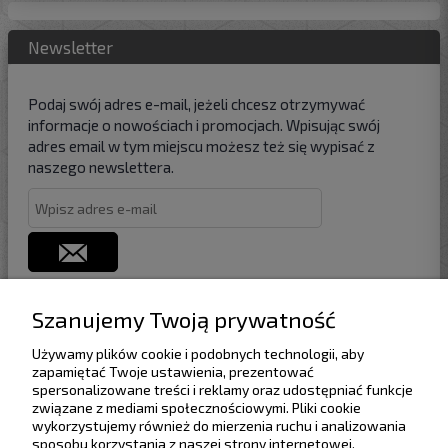
Newsletter
Podaj swój adres e-mail, jeżeli chcesz otrzymywać
informacje o nowościach i promocjach. Wpisując swój
adres email w tym miejscu możesz też się wypisać z
naszego newslettera.
Szanujemy Twoją prywatność
Używamy plików cookie i podobnych technologii, aby
Pomoc
zapamiętać Twoje ustawienia, prezentować
spersonalizowane treści i reklamy oraz udostępniać funkcje
związane z mediami społecznościowymi. Pliki cookie
Dostawa
wykorzystujemy również do mierzenia ruchu i analizowania
sposobu korzystania z naszej strony internetowej.